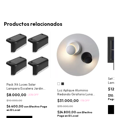
Productos relacionados
Set X2
Lampar
Pack X4 Luces Solar
Panel 
Lampara Escalera Jardin
$12.
Luz Aplique Aluminio
Exterior Deco
Redondo Giratorio Luna
$8.000,00
-
20
%
OFF
$10.0
Moderno Led 360
Paga en
$31.000,00
$10.000,00
-
11
%
OFF
$6.400,00
$35.000,00
con
Efectivo Paga
C
en El Local
$24.800,00
con
Efectivo
Paga en El Local