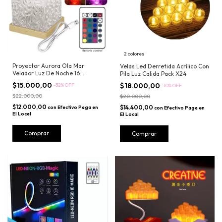
2 colores
Proyector Aurora Ola Mar
Velas Led Derretida Acrílico Con
Velador Luz De Noche 16
Pila Luz Calida Pack X24
Colores
$15.000,00
$18.000,00
-
32
%
OFF
-
10
%
OFF
$22.000,00
$20.000,00
$12.000,00
$14.400,00
con
Efectivo Paga en
con
Efectivo Paga en
El Local
El Local
Comprar