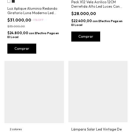
Pack X12 Vela Acrilico 12CM
Derretida Alto Led Luces Con
Luz Aplique Aluminio Redondo
Pila Deco
Giratorio Luna Moderno Led
$28.000,00
360
$31.000,00
-
11
%
OFF
$22.400,00
con
Efectivo Paga en
El Local
$35.000,00
$24.800,00
con
Efectivo Paga en
El Local
Comprar
Lámpara Solar Led Vintage De
2 colores