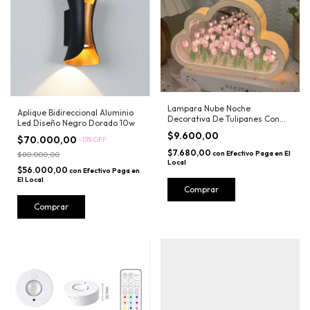
Lampara Nube Noche
Aplique Bidireccional Aluminio
Decorativa De Tulipanes Con
Led Diseño Negro Dorado 10w
Espejo Diy
$9.600,00
$70.000,00
-
13
%
OFF
$7.680,00
con
Efectivo Paga en El
$80.000,00
Local
$56.000,00
con
Efectivo Paga en
El Local