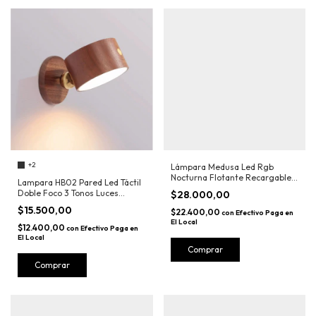
+2
Lámpara Medusa Led Rgb
Nocturna Flotante Recargable
Lampara HB02 Pared Led Táctil
Usb
Doble Foco 3 Tonos Luces
$28.000,00
Recargable
$15.500,00
$22.400,00
con
Efectivo Paga en
El Local
$12.400,00
con
Efectivo Paga en
El Local
Comprar