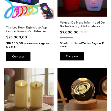
Velador De Mesa Infantil Led De
Noche Recargable Escritorio
Tira Led Neon Rgb Ic Usb App
Control Remoto 5m Ritmicas
$7.000,00
-
7
%
OFF
$23.000,00
$7.500,00
$5.600,00
$18.400,00
con
Efectivo Paga en El
con
Efectivo Paga en
Local
El Local
Comprar