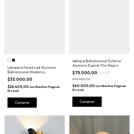
Aplique Bidireccional Exterior
Aluminio Espiral 10w Negro
Lámpara Pared Led Aluminio
Bidireccional Moderno
$75.000,00
-
12
%
OFF
Exteriores
$33.000,00
$85.000,00
$60.000,00
con
Efectivo Paga en
$26.400,00
con
Efectivo Paga en
El Local
El Local
Comprar