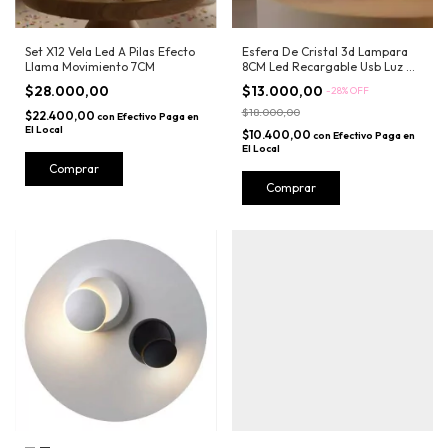
Set X12 Vela Led A Pilas Efecto
Esfera De Cristal 3d Lampara
Llama Movimiento 7CM
8CM Led Recargable Usb Luz De
Noche Grande
$28.000,00
$13.000,00
-
28
%
OFF
$18.000,00
$22.400,00
con
Efectivo Paga en
El Local
$10.400,00
con
Efectivo Paga en
El Local
Comprar