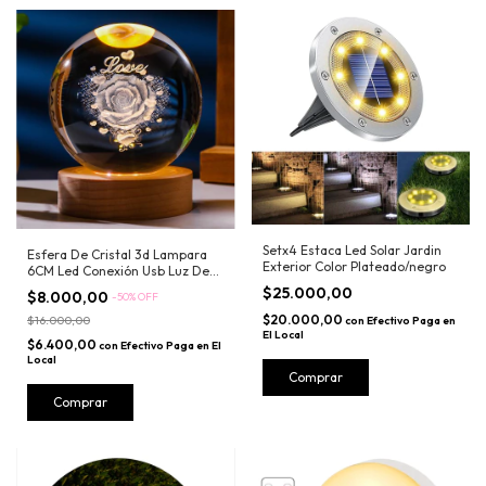
Setx4 Estaca Led Solar Jardin
Esfera De Cristal 3d Lampara
Exterior Color Plateado/negro
6CM Led Conexión Usb Luz De
Noche
$25.000,00
$8.000,00
-
50
%
OFF
$20.000,00
$16.000,00
con
Efectivo Paga en
El Local
$6.400,00
con
Efectivo Paga en El
Local
Comprar