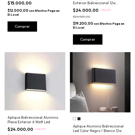
$15.000,00
Exterior Bidireccional 12w
1020NB
$24.000,00
$12.000,00
-
11
%
OFF
con
Efectivo Paga en
El Local
$26.980,00
$19.200,00
con
Efectivo Paga en
El Local
Comprar
Aplique Bidireccional Aluminio
Plane Exterior 6 Watt Led
Aplique Aluminio Bidireccional
$24.000,00
-
14
%
OFF
Led Color Negro / Blanco 12w