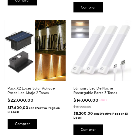
Comprar
Pack X2 Luces Solar Aplique
Lámpara Led De Noche
Pared Led Abajo 2 Tonos
Recargable Barra 3 Tonos
Exterior
Sensor Movimiento 50cm
$22.000,00
$14.000,00
-
7
%
OFF
$15.000,00
$17.600,00
con
Efectivo Paga en
El Local
$11.200,00
con
Efectivo Paga en El
Local