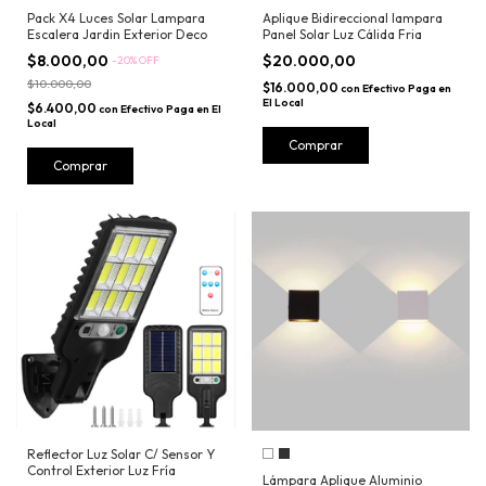
Pack X4 Luces Solar Lampara
Aplique Bidireccional lampara
Escalera Jardin Exterior Deco
Panel Solar Luz Cálida Fria
$8.000,00
$20.000,00
-
20
%
OFF
$10.000,00
$16.000,00
con
Efectivo Paga en
El Local
$6.400,00
con
Efectivo Paga en El
Local
Comprar
Comprar
Reflector Luz Solar C/ Sensor Y
Control Exterior Luz Fría
Lámpara Aplique Aluminio