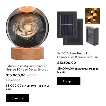
Set X2 Aplique Negro Luz
Lampara Led Bidireccional Panel
Solar
$12.500,00
Esfera De Cristal 3d Lampara
$10.000,00
con
Efectivo Paga en
Grande 8CM Led Conexión Usb
El Local
Luz De Noche
$10.000,00
-
60
%
OFF
$25.000,00
Comprar
$8.000,00
con
Efectivo Paga en El
Local
Comprar