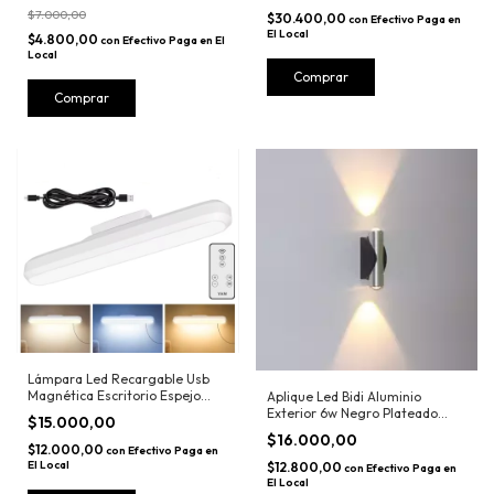
$7.000,00
$30.400,00
con
Efectivo Paga en
El Local
$4.800,00
con
Efectivo Paga en El
Local
Comprar
Lámpara Led Recargable Usb
Magnética Escritorio Espejo
Aplique Led Bidi Aluminio
42cm
Exterior 6w Negro Plateado
$15.000,00
Moderno
$16.000,00
$12.000,00
con
Efectivo Paga en
El Local
$12.800,00
con
Efectivo Paga en
El Local