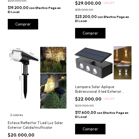
$28.000,00
$29.000,00
-
12
%
OFF
$19.200,00
con
Efectivo Paga en
$33.000,00
El Local
$23.200,00
con
Efectivo Paga en
El Local
Comprar
Lampara Solar Aplique
Bidireccional 6 led Exterior
Potente Calida Fria
$22.000,00
-
12
%
OFF
$25.000,00
$17.600,00
con
Efectivo Paga en
2 colores
El Local
Estaca Reflector 7 Led Luz Solar
Exterior Calida/multicolor
$20.000,00