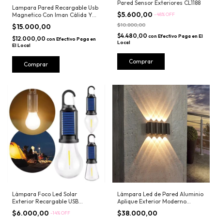
Pared Sensor Exteriores CL1188
Lampara Pared Recargable Usb
$5.600,00
-
48
%
OFF
Magnetico Con Iman Cálida Y
Rgb
$10.800,00
$15.000,00
$4.480,00
con
Efectivo Paga en El
$12.000,00
con
Efectivo Paga en
Local
El Local
Comprar
Lámpara Foco Led Solar
Lámpara Led de Pared Aluminio
Exterior Recargable USB
Aplique Exterior Moderno
Colgante
Decoración
$6.000,00
$38.000,00
-
14
%
OFF