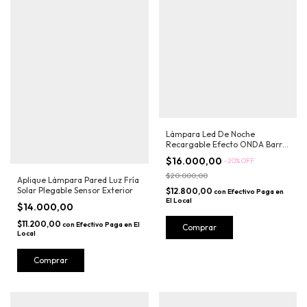
Lámpara Led De Noche
Recargable Efecto ONDA Barra
Sensor Movimiento 60cm
$16.000,00
-
20
%
OFF
$20.000,00
Aplique Lámpara Pared Luz Fría
Solar Plegable Sensor Exterior
$12.800,00
con
Efectivo Paga en
El Local
$14.000,00
$11.200,00
con
Efectivo Paga en El
Local