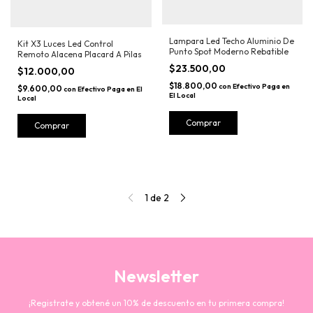
Lampara Led Techo Aluminio De
Kit X3 Luces Led Control
Punto Spot Moderno Rebatible
Remoto Alacena Placard A Pilas
$23.500,00
$12.000,00
$18.800,00
con
Efectivo Paga en
$9.600,00
con
Efectivo Paga en El
El Local
Local
1
de
2
Newsletter
¡Registrate y obtené un 10% de descuento en tu primera compra!